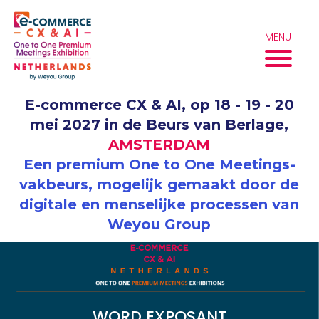
Overslaan
naar
inhoud
MENU
E-commerce CX & AI, op 18 - 19 - 20
mei 2027 in de Beurs van Berlage,
AMSTERDAM
Een premium One to One Meetings-
vakbeurs, mogelijk gemaakt door de
digitale en menselijke processen van
Weyou Group
WORD EXPOSANT