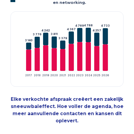
en networking.
4 788
4 769
4 733
4 367
4 242
4 257
3 811
3 776
3 379
3 140
2017
2018
2019
2020
2021
2022
2023
2024
2025
2026
Elke verkochte afspraak creëert een zakelijk
sneeuwbaleffect. Hoe voller de agenda, hoe
meer aanvullende contacten en kansen dit
oplevert.